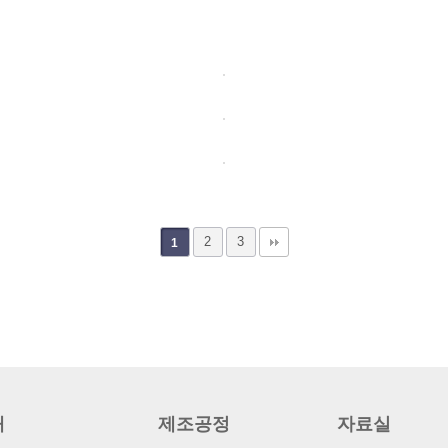
2
3
1
개
제조공정
자료실