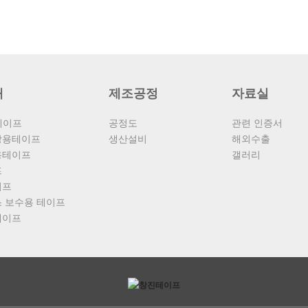
개
제조공정
자료실
테이프
공정도
관련 인증서
장용테이프
생산설비
해외수출
용테이프
갤러리
프
이프
 보수용 테이프
테이프