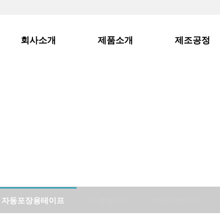
회사소개
제품소개
제조공정
제품소개
자동포장용테이프
인쇄테이프
천점착테이프