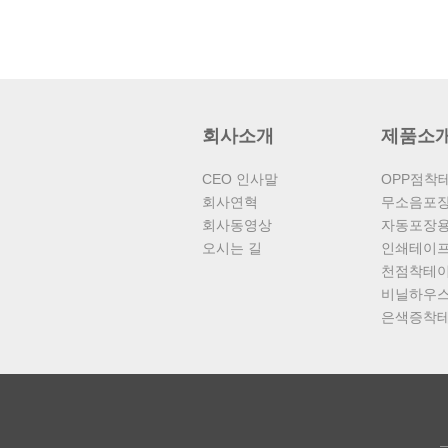
회사소개
제품소
CEO 인사말
OPP점착
회사연혁
무소음포
회사동영상
자동포장
오시는 길
인쇄테이
천점착테
비닐하우스
은색증착