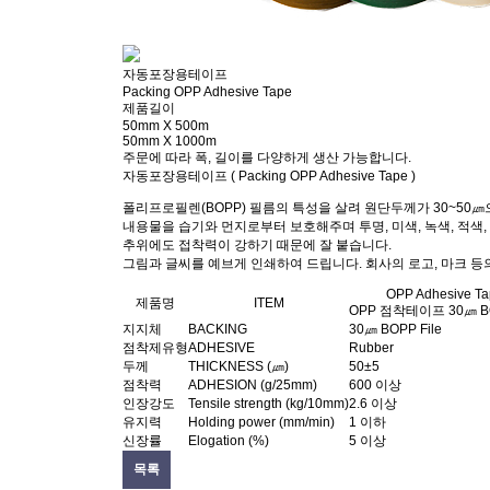
자동포장용테이프
Packing OPP Adhesive Tape
제품길이
50mm X 500m
50mm X 1000m
주문에 따라 폭, 길이를 다양하게 생산 가능합니다.
자동포장용테이프
( Packing OPP Adhesive Tape )
폴리프로필렌(BOPP) 필름의 특성을 살려 원단두께가 30~50
내용물을 습기와 먼지로부터 보호해주며 투명, 미색, 녹색, 적색
추위에도 접착력이 강하기 때문에 잘 붙습니다.
그림과 글씨를 예브게 인쇄하여 드립니다. 회사의 로고, 마크 등
OPP Adhesive T
제품명
ITEM
OPP 점착테이프 30㎛ BO
지지체
BACKING
30㎛ BOPP File
점착제유형
ADHESIVE
Rubber
두께
THICKNESS (㎛)
50±5
점착력
ADHESION (g/25mm)
600 이상
인장강도
Tensile strength (kg/10mm)
2.6 이상
유지력
Holding power (mm/min)
1 이하
신장률
Elogation (%)
5 이상
목록